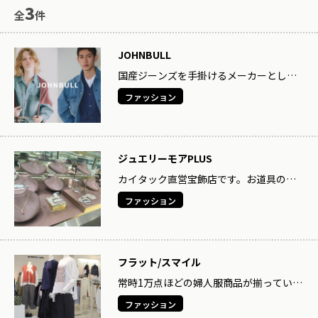
3
全
件
JOHNBULL
国産ジーンズを手掛けるメーカーとし
て、自社工場での高い縫製技術と感性を
ファッション
強みとしています。時代をこえて人々に
愛され続ける「本物」のプロダクトへの
敬意をベースに、その意味や魅力を十分
に理解し、ジーンズ・ワーク・ミリタリ
ーの新しい価値を創り出します。正直に
ジュエリーモアPLUS
真面目に、愛情を持って、愛着や心の喜
びにつながる服を創り続けていきます。
カイタック直営宝飾店です。お道具の真
珠ネックレスや厄除けのペンダントなど
ファッション
の品ぞろえが充実しています。他店でご
購入のジュエリーのお直し（指輪サイズ
直しやネックレス切れ修理）も承りま
す。最近は立て爪リングのジュエリーリ
フォームも人気です。そして、金・プラ
フラット/スマイル
チナの買取も行っています。使っていな
いジュエリーをお持ちください。査定は
常時1万点ほどの婦人服商品が揃ってい
無料です。
て、品質や着心地も良く新作商品がどこ
ファッション
よりも安くお買い求めいただけます。ほ