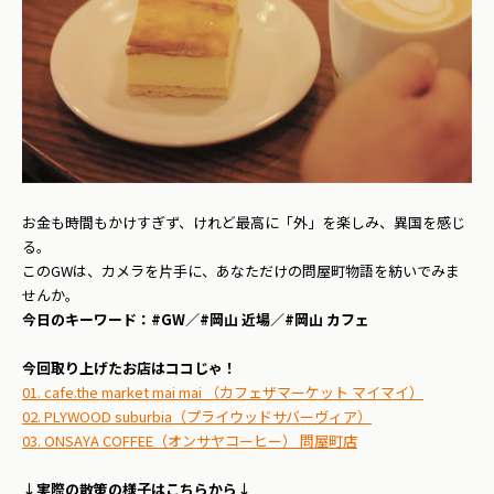
お金も時間もかけすぎず、けれど最高に「外」を楽しみ、異国を感じ
る。
このGWは、カメラを片手に、あなただけの問屋町物語を紡いでみま
せんか。
今日のキーワード：#GW／#岡山 近場／#岡山 カフェ
今回取り上げたお店はココじゃ！
01. cafe.the market mai mai （カフェザマーケット マイマイ）
02. PLYWOOD suburbia（プライウッドサバーヴィア）
03. ONSAYA COFFEE（オンサヤコーヒー） 問屋町店
↓実際の散策の様子はこちらから↓